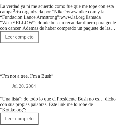
La verdad ya ni me acuerdo como fue que me tope con esta
campaÃ±a organizada por “Nike”:www.nike.com y la
“Fundacion Lance Armstrong”:www.laf.org llamada
“WearYELLOW”: donde buscan recaudar dinero para gente
con cancer. Ademas de haber comprado un paquete de las…
Leer completo
Vistete
de
amarillo
“I’m not a tree, I’m a Bush”
Jul 20, 2004
“Una lista”: de todo lo que el Presidente Bush no es… dicho
con sus propias palabras. Este link me lo robe de
“Kottke.org”:
Leer completo
“I’m
not
a