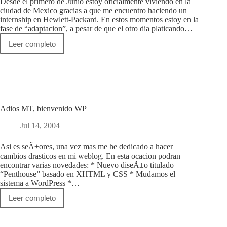
Desde el primero de Junio estoy oficialmente viviendo en la
ciudad de Mexico gracias a que me encuentro haciendo un
internship en Hewlett-Packard. En estos momentos estoy en la
fase de “adaptacion”, a pesar de que el otro dia platicando…
Leer completo
Me
mude
a
Mexico
DeFectuoso
Adios MT, bienvenido WP
Jul 14, 2004
Asi es seÃ±ores, una vez mas me he dedicado a hacer
cambios drasticos en mi weblog. En esta ocacion podran
encontrar varias novedades: * Nuevo diseÃ±o titulado
“Penthouse” basado en XHTML y CSS * Mudamos el
sistema a WordPress *…
Leer completo
Adios
MT,
bienvenido