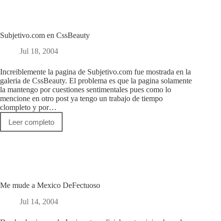
tree,
I’m
a
Bush”
Subjetivo.com en CssBeauty
Jul 18, 2004
Increiblemente la pagina de Subjetivo.com fue mostrada en la
galeria de CssBeauty. El problema es que la pagina solamente
la mantengo por cuestiones sentimentales pues como lo
mencione en otro post ya tengo un trabajo de tiempo
clompleto y por…
Leer completo
Subjetivo.com
en
CssBeauty
Me mude a Mexico DeFectuoso
Jul 14, 2004