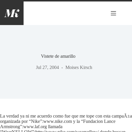
Saltar
al
contenido
Vistete de amarillo
Jul 27, 2004
Moises Kirsch
La verdad ya ni me acuerdo como fue que me tope con esta campaÃ±a
organizada por “Nike”:www.nike.com y la “Fundacion Lance
Armstrong”:www.laf.org llamada
“WearYELLOW”:http://www.nike.com/wearyellow/ donde buscan