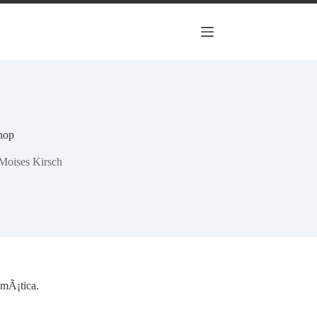
hop
Moises Kirsch
mÃ¡tica.