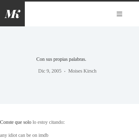
Saltar
al
contenido
Con sus propias palabras.
Dic 9, 2005
Moises Kirsch
Conste que solo
lo estoy citando
:
any idiot can be on imdb