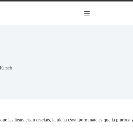
Kirsch
e las ltears etsan ersciats, la uicna csoa ipormtnate es que la pmrirea y 