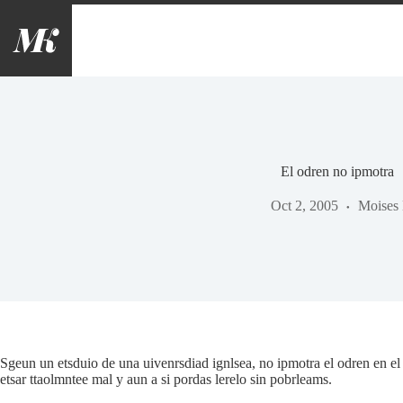
Saltar
al
contenido
El odren no ipmotra
Oct 2, 2005
Moises 
Sgeun un etsduio de una uivenrsdiad ignlsea, no ipmotra el odren en el qu
etsar ttaolmntee mal y aun a si pordas lerelo sin pobrleams.