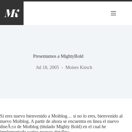
Saltar
al
contenido
Presentamos a MightyBold
Jul 18, 2005
Moises Kirsch
Si eres nuevo bienvenido a Moiblog… si no lo eres, bienvenido al
nuevo Moiblog. A partir de ahora se encuentra en linea el nuevo
diseÃ±o de Moiblog (titulado Mighty Bold) en el cual he
implementado varios nuevos detalles: