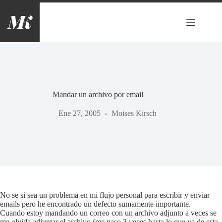
Saltar
al
contenido
Mandar un archivo por email
Ene 27, 2005
Moises Kirsch
No se si sea un problema en mi flujo personal para escribir y enviar
emails pero he encontrado un defecto sumamente importante.
Cuando estoy mandando un correo con un archivo adjunto a veces se
me olvida adjuntar el archivo (me paso 3 veces hasta lo que va de esta