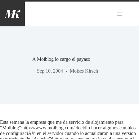
Saltar
al
contenido
A Moiblog lo cargo el payaso
Sep 10, 2004
Moises Kirsch
Esta semana la empresa que me da servicio de alojamiento para
“Moiblog”:https://www.moiblog.com/ decidio hacer algunos cambios
de configuraciÃ³n en el servidor cuando lo actualizaron a una version
mas reciente de “Apache”:http://www.apache.org lo cual causo que le